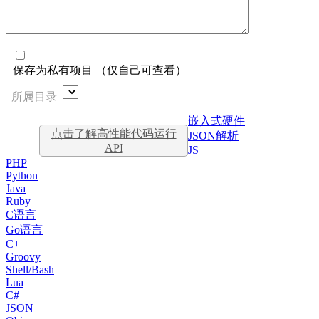
保存为私有项目 （仅自己可查看）
所属目录
嵌入式硬件
点击了解高性能代码运行
JSON解析
API
JS
PHP
Python
Java
Ruby
C语言
Go语言
C++
Groovy
Shell/Bash
Lua
C#
JSON