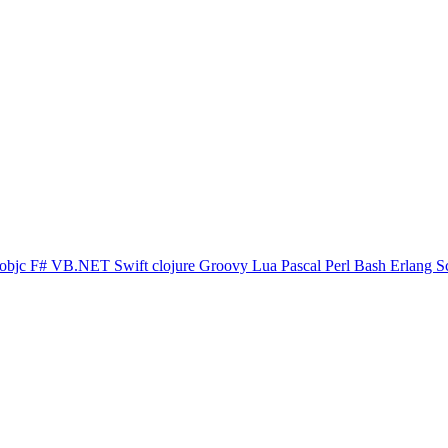
objc
F#
VB.NET
Swift
clojure
Groovy
Lua
Pascal
Perl
Bash
Erlang
S