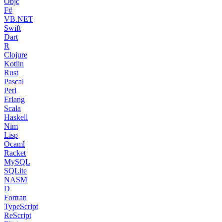
Objc
F#
VB.NET
Swift
Dart
R
Clojure
Kotlin
Rust
Pascal
Perl
Erlang
Scala
Haskell
Nim
Lisp
Ocaml
Racket
MySQL
SQLite
NASM
D
Fortran
TypeScript
ReScript