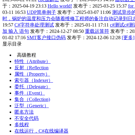
于：2025-04-19 23:13
Hello world!
发布于：2025-03-25 15:37
for
03-11 16:53
UDP简单例子
发布于：2025-03-07 11:06
测试异步
时，锅炉的温度和压力会随着维修工程师的备注自动记录到日
19:57
C#字符串处理测试
发布于：2025-01-11 17:11
c#测试c#测
加 输入 语句
发布于：2024-12-27 08:50
重载运算符
发布于：2024-
01-02 17:16
SMT客户接口伪码
发布于：2024-12-06 12:28
[更多]
显示目录
高级教程
特性（Attribute）
反射（Reflection
属性（Property）
索引器（Indexer）
委托（Delegate）
事件（Event）
集合（Collection)
泛型（Generic）
匿名方法
不安全代码
多线程
在线运行，C#在线编译器