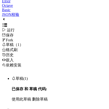
Elixir
Octave
Basic
JSON校验

运行
保存

Fork

草稿（1）

格式刷
历史

嵌入
依赖安装

草稿(1)
已保存
和
草稿
代码:
使用此草稿
删除草稿