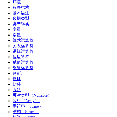
环境
程序结构
基本语法
数据类型
类型转换
变量
常量
算术运算符
关系运算符
逻辑运算符
位运算符
赋值运算符
杂项运算符
判断。
循环
封装
方法
可空类型（Nullable）
数组（Array）.
字符串（String）
结构（Struct）